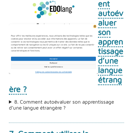
ent
autoév
aluer
son
appren
tissage
d’une
langue
étrang
ère ?
8. Comment autoévaluer son apprentissage
d’une langue étrangère ?