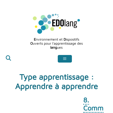
Aller
au
contenu
E
nvironnement et
D
ispositifs
O
uverts pour l'apprentissage des
lang
ues
Type apprentissage :
Apprendre à apprendre
8.
Comm