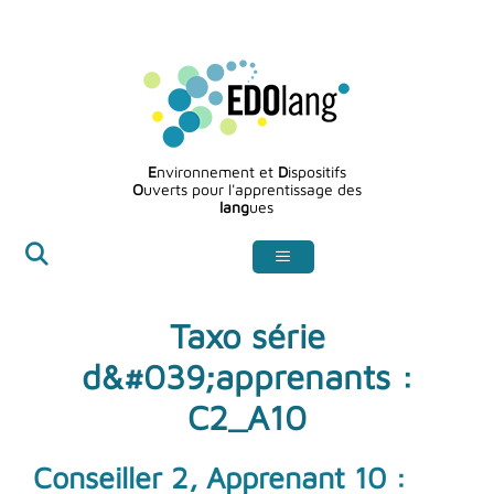
Aller
au
contenu
E
nvironnement et
D
ispositifs
O
uverts pour l'apprentissage des
lang
ues
Taxo série
d&#039;apprenants :
C2_A10
Conseiller 2, Apprenant 10 :