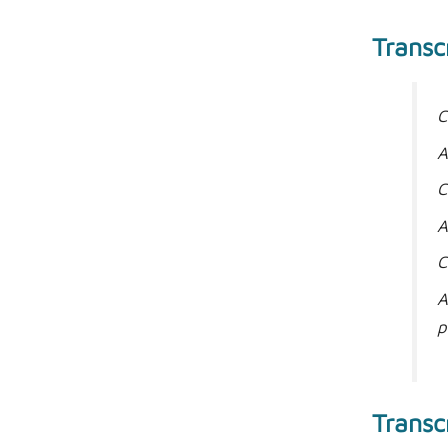
Transc
C
A
C
A
C
A
p
Transc