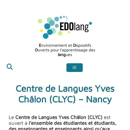
Aller
au
contenu
E
nvironnement et
D
ispositifs
O
uverts pour l'apprentissage des
lang
ues
Centre de Langues Yves
Châlon (CLYC) – Nancy
Le
Centre de Langues Yves Châlon (CLYC)
est
ouvert à
l’ensemble des étudiantes et étudiants,
des enseignantes et enseignants ainsi qu’aux