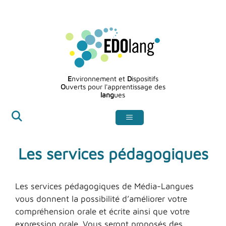
Aller
au
contenu
E
nvironnement et
D
ispositifs
O
uverts pour l'apprentissage des
lang
ues
Les services pédagogiques
Les services pédagogiques de Média-Langues
vous donnent la possibilité d’améliorer votre
compréhension orale et écrite ainsi que votre
expression orale. Vous seront proposés des