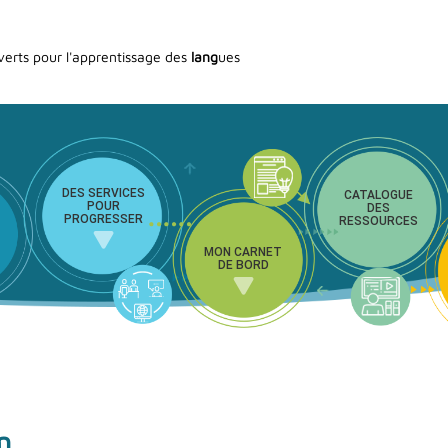
verts pour l'apprentissage des
lang
ues
DES SERVICES
CATALOGUE
POUR
DES
PROGRESSER
RESSOURCES
MON CARNET
DE BORD
m