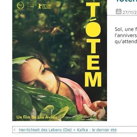
27/11/
Sol, une 
l’anniver
qu’attend
Herrlichkeit des Lebens (Die) = Kafka : le dernier été