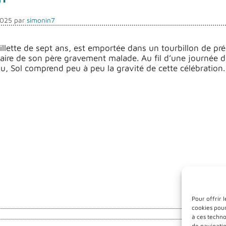
2025
par
simonin7
fillette de sept ans, est emportée dans un tourbillon de p
saire de son père gravement malade. Au fil d’une journée 
u, Sol comprend peu à peu la gravité de cette célébration.
Pour offrir 
cookies pour
à ces techn
de navigatio