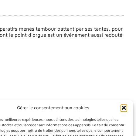
réparatifs menés tambour battant par ses tantes, pour
dont le point d’orgue est un événement aussi redouté
Gérer le consentement aux cookies
les meilleures expériences, nous utilisons des technologies telles que les
 stocker et/ou accéder aux informations des appareils. Le fait de consentir
Melusina
ologies nous permettra de traiter des données telles que le comportement
n ou les ID uniques sur ce site. Le fait de ne pas consentir ou de retirer son