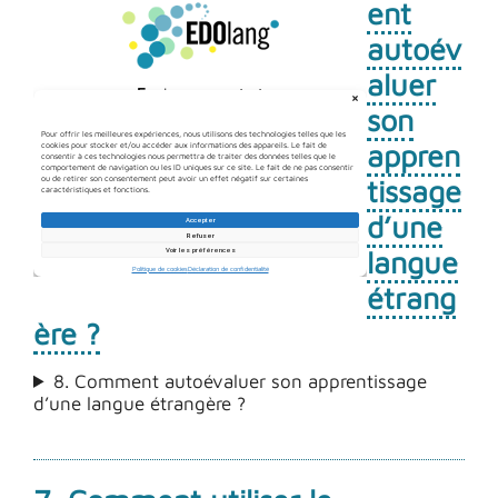
ent
autoév
aluer
son
appren
tissage
d’une
langue
étrang
ère ?
8. Comment autoévaluer son apprentissage
d’une langue étrangère ?