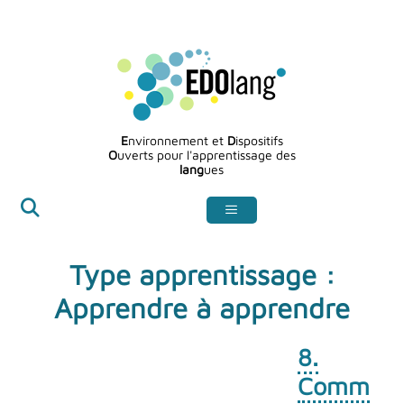
Aller
au
contenu
E
nvironnement et
D
ispositifs
O
uverts pour l'apprentissage des
lang
ues
Type apprentissage :
Apprendre à apprendre
8.
Comm