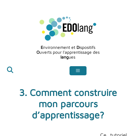
Aller
au
contenu
E
nvironnement et
D
ispositifs
O
uverts pour l'apprentissage des
lang
ues
3. Comment construire
mon parcours
d’apprentissage?
Ce tutoriel