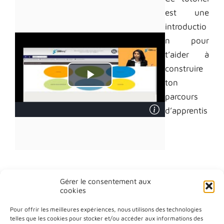
est une
introductio
n pour
t’aider à
construire
ton
parcours
d’apprentis
sage en
langues,
dans les
grandes
lignes. Il va
Gérer le consentement aux
cookies
aussi te
permettre
Pour offrir les meilleures expériences, nous utilisons des technologies
telles que les cookies pour stocker et/ou accéder aux informations des
de bien