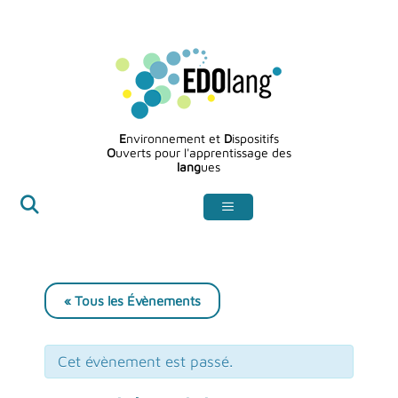
Aller
au
contenu
E
nvironnement et
D
ispositifs
O
uverts pour l'apprentissage des
lang
ues
« Tous les Évènements
Cet évènement est passé.