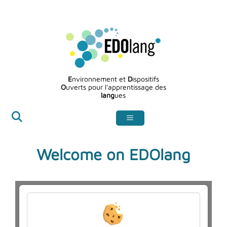
Skip
to
content
E
nvironnement et
D
ispositifs
O
uverts pour l'apprentissage des
lang
ues
Welcome on EDOlang