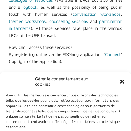
catalogue of resources
(available in LRCs but also online)
and a
logbook
, as well as the possibility of being put in
touch with human services (
conversation workshops
,
themed workshops
,
counselling sessions
and
participation
in tandems
). All these services take place in the various
LRCs of the UFR Lansad.
How can I access these services?
By registering online via the EDOlang application: “
Connect
”
(top right of the application).
Gérer le consentement aux
cookies
Pour offrir les meilleures expériences, nous utilisons des technologies
telles que les cookies pour stocker et/ou accéder aux informations des
appareils. Le fait de consentir à ces technologies nous permettra de
traiter des données telles que le comportement de navigation ou les ID
uniques sur ce site. Le fait de ne pas consentir ou de retirer son
Site Map
consentement peut avoir un effet négatif sur certaines caractéristiques
Privacy policy
et fonctions.