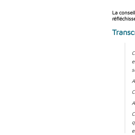
La conseil
réfléchis
Transc
C
e
s
A
C
A
C
q
e